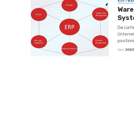
SOFTWA
Ware
Syst
Die Lief
Unterne
position
Von
JOE