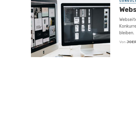
CONSULT
Webs
Webseite
Konkurre
bleiben.
Von
JOE