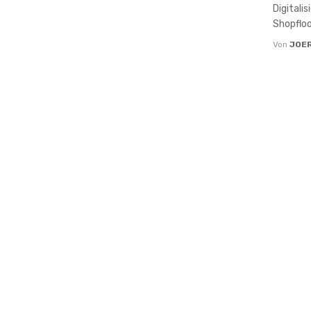
Digitali
Shopfloo
Von
JOE