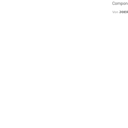
Compone
Von
JOE