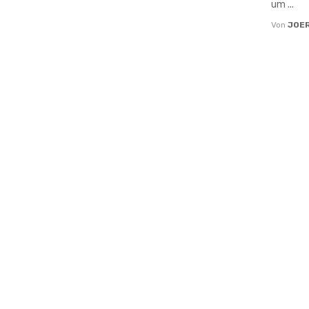
um ...
Von
JOE