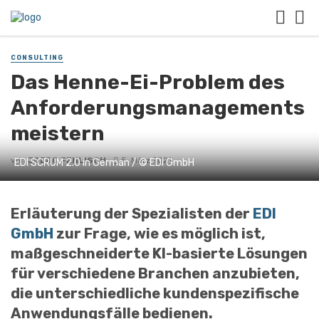
CONSULTING
Das Henne-Ei-Problem des
Anforderungsmanagements
meistern
von
JOERG FEHLISCH
5. März 2021
EDI SCRUM 2.0 in German / © EDI GmbH
Erläuterung der Spezialisten der
EDI
GmbH
zur Frage, wie es möglich ist,
maßgeschneiderte KI-basierte Lösungen
für verschiedene Branchen anzubieten,
die unterschiedliche kundenspezifische
Anwendungsfälle bedienen.