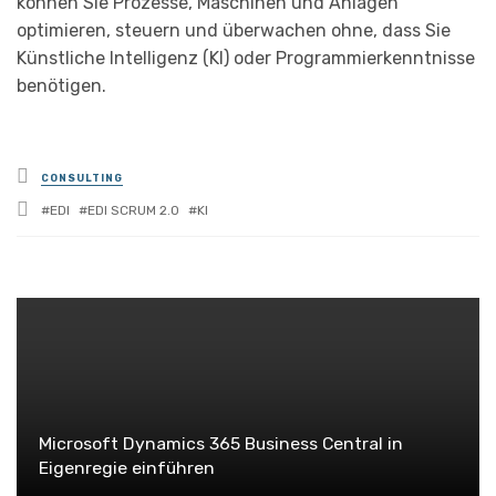
können Sie Prozesse, Maschinen und Anlagen
optimieren, steuern und überwachen ohne, dass Sie
Künstliche Intelligenz (KI) oder Programmierkenntnisse
benötigen.
Posted
CONSULTING
in
Tagged
EDI
EDI SCRUM 2.0
KI
with
Microsoft Dynamics 365 Business Central in
Eigenregie einführen