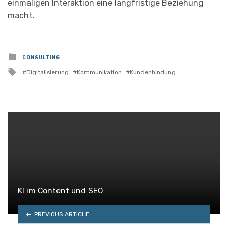
einmaligen Interaktion eine langfristige Beziehung
macht.
Posted
CONSULTING
in
Tagged
Digitalisierung
Kommunikation
Kundenbindung
with
KI im Content und SEO
PREVIOUS ARTICLE