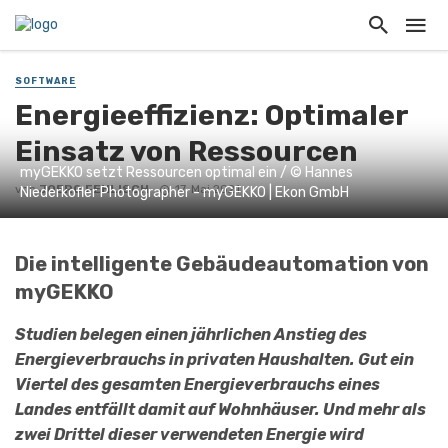
SOFTWARE
Energieeffizienz: Optimaler
Einsatz von Ressourcen
myGEKKO setzt Ressourcen optimal ein / © Hannes
von
JOERG FEHLISCH
17. Mai 2021
Niederkofler Photographer - myGEKKO | Ekon GmbH
Die intelligente Gebäudeautomation von
myGEKKO
Studien belegen einen jährlichen Anstieg des
Energieverbrauchs in privaten Haushalten. Gut ein
Viertel des gesamten Energieverbrauchs eines
Landes entfällt damit auf Wohnhäuser. Und mehr als
zwei Drittel dieser verwendeten Energie wird