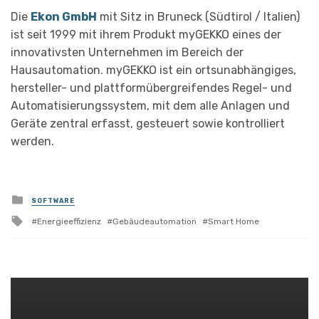
Die
Ekon GmbH
mit Sitz in Bruneck (Südtirol / Italien)
ist seit 1999 mit ihrem Produkt myGEKKO eines der
innovativsten Unternehmen im Bereich der
Hausautomation. myGEKKO ist ein ortsunabhängiges,
hersteller- und plattformübergreifendes Regel- und
Automatisierungssystem, mit dem alle Anlagen und
Geräte zentral erfasst, gesteuert sowie kontrolliert
werden.
Posted
SOFTWARE
in
Tagged
Energieeffizienz
Gebäudeautomation
Smart Home
with