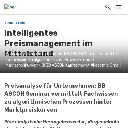
CONSULTING
Intelligentes
Preismanagement im
Mittelstand
Preisanalyse für Unternehmen: BB ASCON Seminar vermittelt
Fachwissen zu algorithmischen Prozessen hinter
von
JOERG FEHLISCH
14. Juli 2021
Marktpreiskurven / © BB ASCON Kapitalmarkt Akademie GmbH
Preisanalyse für Unternehmen: BB
ASCON Seminar vermittelt Fachwissen
zu algorithmischen Prozessen hinter
Marktpreiskurven
Eine analytische Herangehensweise, die gemeinhin