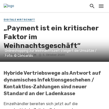
DIGITALE WIRTSCHAFT
„Payment ist ein kritischer
Faktor im
Weihnachtsgeschäft“
Onlineshopping zur Weihnachtszeit steigert die Umsätze /
von
JOERG FEHLISCH
5. Oktober 2020
Foto: © Concardis
Hybride Vertriebswege als Antwort auf
dynamisches Infektionsgeschehen
/
Kontaktlos-Zahlungen sind neuer
Standard an der Ladenkasse
Einzelhändler bereiten sich jetzt auf die