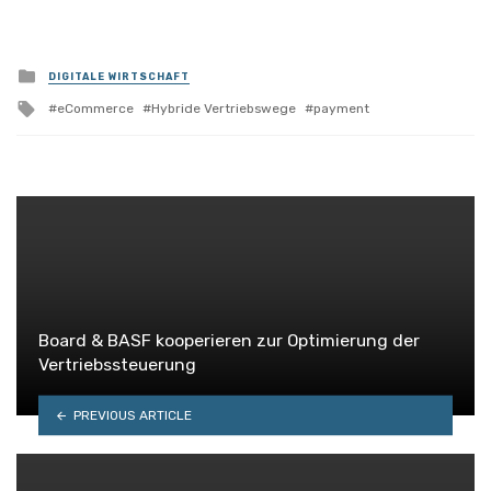
Posted
DIGITALE WIRTSCHAFT
in
Tagged
eCommerce
Hybride Vertriebswege
payment
with
Board & BASF kooperieren zur Optimierung der
Vertriebssteuerung
PREVIOUS ARTICLE