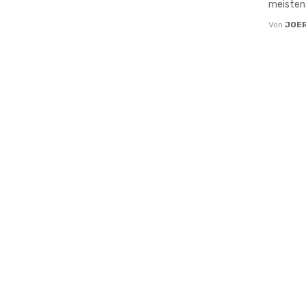
meistens
Von
JOE