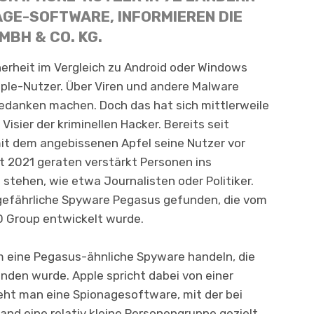
AGE-SOFTWARE, INFORMIEREN DIE
MBH & CO. KG.
herheit im Vergleich zu Android oder Windows
ple-Nutzer. Über Viren und andere Malware
edanken machen. Doch das hat sich mittlerweile
isier der kriminellen Hacker. Bereits seit
it dem angebissenen Apfel seine Nutzer vor
it 2021 geraten verstärkt Personen ins
t stehen, wie etwa Journalisten oder Politiker.
efährliche Spyware Pegasus gefunden, die vom
O Group entwickelt wurde.
 um eine Pegasus-ähnliche Spyware handeln, die
nden wurde. Apple spricht dabei von einer
eht man eine Spionagesoftware, mit der bei
 eine relativ kleine Personengruppe gezielt