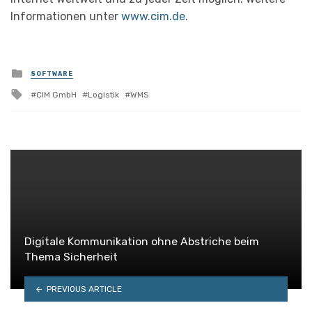
Informationen unter
www.cim.de
.
Posted
SOFTWARE
in
Tagged
CIM GmbH
Logistik
WMS
with
Digitale Kommunikation ohne Abstriche beim
Thema Sicherheit
PREVIOUS ARTICLE