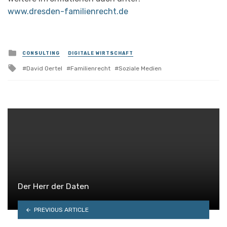
www.dresden-familienrecht.de
Posted
CONSULTING
DIGITALE WIRTSCHAFT
in
Tagged
David Oertel
Familienrecht
Soziale Medien
with
Der Herr der Daten
PREVIOUS ARTICLE