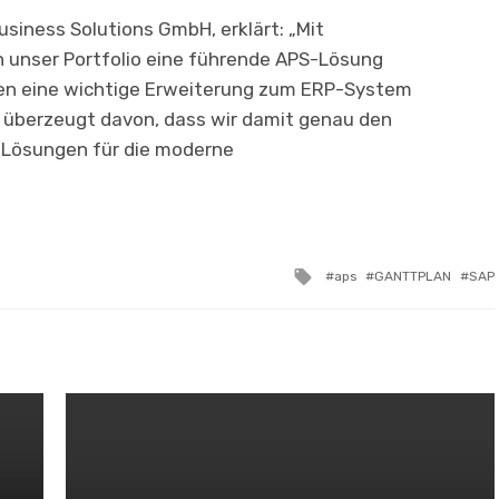
siness Solutions GmbH, erklärt: „Mit
 unser Portfolio eine führende APS-Lösung
n eine wichtige Er­weiterung zum ERP-System
nd überzeugt davon, dass wir damit genau den
n Lösungen für die moderne
Tagged
aps
GANTTPLAN
SAP
with