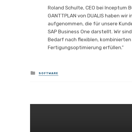
Roland Schulte, CEO bei Inceptum Bu
GANTTPLAN von DUALIS haben wir in
aufgenommen, die für unsere Kunde
SAP Business One darstellt. Wir si
Bedarf nach flexiblen, kombinierte
Fertigungsoptimierung erfüllen.“
Posted
SOFTWARE
in