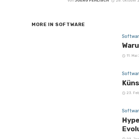
Von
JOERG FEHLISCH
28. Oktober
MORE IN
SOFTWARE
Softwar
Waru
11. Mai
Softwar
Küns
23. Fe
Softwar
Hype
Evol
23. Ja