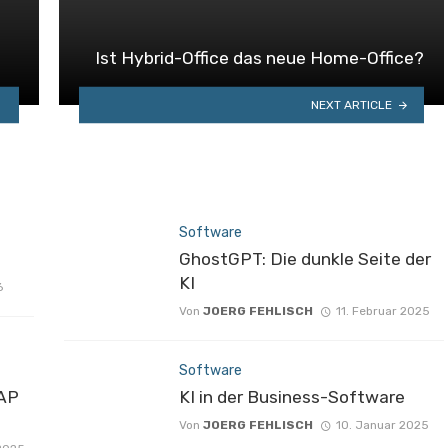
Ist Hybrid-Office das neue Home-Office?
NEXT ARTICLE
Software
GhostGPT: Die dunkle Seite der
KI
6
Von
JOERG FEHLISCH
11. Februar 2025
Software
AP
KI in der Business-Software
Von
JOERG FEHLISCH
10. Januar 2025