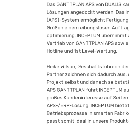
Das GANTTPLAN APS von DUALIS kann
Lösungen angedockt werden. Das in
(APS)-System ermöglicht Fertigun
Größen einen reibungslosen Auftrag
optimierung. INCEPTUM übernimmt a
Vertrieb von GANTTPLAN APS sowie de
Hotline und 1st Level-Wartung.
Heike Wilson, Geschäftsführerin der
Partner zeichnen sich dadurch aus, 
Projekt selbst und danach selbstst
APS GANTTPLAN führt INCEPTUM autar
großes Kundeninteresse auf Seiten 
APS-/ERP-Lösung. INCEPTUM bietet 
Be­triebspro­zesse in smarten Fabri
passt somit ideal in unsere Produkt