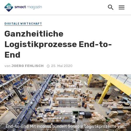
DIGITALE WIRTSCHAFT
Ganzheitliche
Logistikprozesse End-to-
End
von
JOERG FEHLISCH
25. Mai 2020
End-to-End: Mit inconso bündelt Sonepar Logistikprozesse von