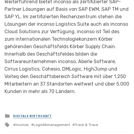
Weiterführend bietet inconso als zertifizierter SAP-
Partner Lösungen auf Basis von SAP EWM, SAP TM und
SAP YL. Im zertifizierten Rechenzentrum stehen die
Lösungen der inconso Logistics Suite auch als inconso
Cloud Solutions zur Verfügung. inconso ist Teil des
zum internationalen Technologiekonzern Körber
gehörenden Geschäftsfelds Körber Supply Chain.
Innerhalb des Geschäftsfeldes bilden die
Softwareunternehmen inconso, Aberle Software,
Cirrus Logistics, Cohesio, DMLogic, HighJump und
Voiteq den Geschäftsbereich Software mit über 1.250
Mitarbeitern an 37 Standorten weltweit und über 5.000
Kunden in mehr als 70 Ländern.
Posted
DIGITALE WIRTSCHAFT
in
Tagged
inconso
Logistikmanagement
Track & Trace
with