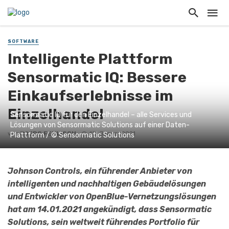
SOFTWARE
Intelligente Plattform
Sensormatic IQ: Bessere
Einkaufserlebnisse im
Einzelhandel
Sensormatic IQ für den Einzelhandel – alle Services und
Lösungen von Sensormatic Solutions auf einer Daten-
von
JOERG FEHLISCH
15. Januar 2021
Plattform / © Sensormatic Solutions
Johnson Controls, ein führender Anbieter von
intelligenten und nachhaltigen Gebäudelösungen
und Entwickler von OpenBlue-Vernetzungslösungen
hat am 14.01.2021 angekündigt, dass Sensormatic
Solutions, sein weltweit führendes Portfolio für