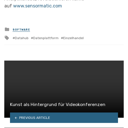
auf
www.sensormatic.com
Posted
SOFTWARE
in
Tagged
Datahub
Datenplattform
Einzelhandel
with
Kunst als Hintergrund für Videokonferenzen
PREVIOUS ARTICLE