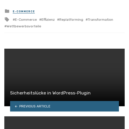
Posted
E-COMMERCE
in
Tagged
E-Commerce
Effizienz
Replatforming
Transformation
with
Wettbewerbsvorteile
Sicherheitslücke in WordPress-Plugin
PREVIOUS ARTICLE