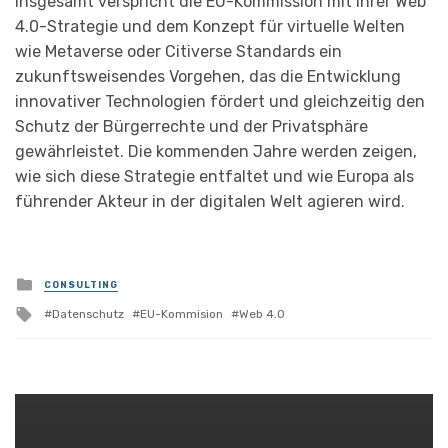
Insgesamt verspricht die EU-Kommission mit ihrer Web
4.0-Strategie und dem Konzept für virtuelle Welten
wie Metaverse oder Citiverse Standards ein
zukunftsweisendes Vorgehen, das die Entwicklung
innovativer Technologien fördert und gleichzeitig den
Schutz der Bürgerrechte und der Privatsphäre
gewährleistet. Die kommenden Jahre werden zeigen,
wie sich diese Strategie entfaltet und wie Europa als
führender Akteur in der digitalen Welt agieren wird.
Posted
CONSULTING
in
Tagged
Datenschutz
EU-Kommision
Web 4.0
with