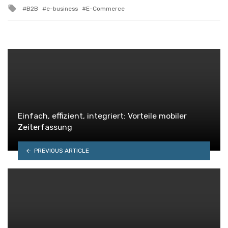
in
Tagged
B2B
e-business
E-Commerce
with
Einfach, effizient, integriert: Vorteile mobiler
Zeiterfassung
PREVIOUS ARTICLE