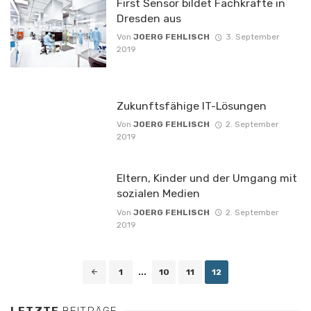
First Sensor bildet Fachkräfte in
Dresden aus
Von
JOERG FEHLISCH
3. September
2019
Zukunftsfähige IT-Lösungen
Von
JOERG FEHLISCH
2. September
2019
Eltern, Kinder und der Umgang mit
sozialen Medien
Von
JOERG FEHLISCH
2. September
2019
Posts
1
...
10
11
12
navigation
LETZTE
BEITRÄGE