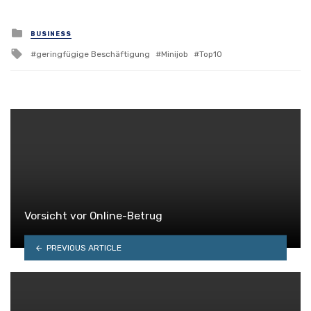
Posted
BUSINESS
in
Tagged
geringfügige Beschäftigung
Minijob
Top10
with
Vorsicht vor Online-Betrug
PREVIOUS ARTICLE